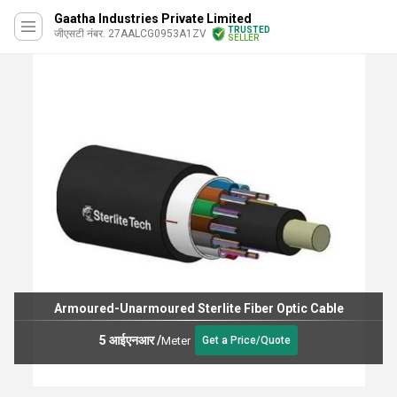
Gaatha Industries Private Limited
TRUSTED
जीएसटी नंबर. 27AALCG0953A1ZV
SELLER
Fiber Optic PLC Splitter 2 By 8 Without Connector
250.00 आईएनआर
/
टुकड़ा
Get a Price/Quote