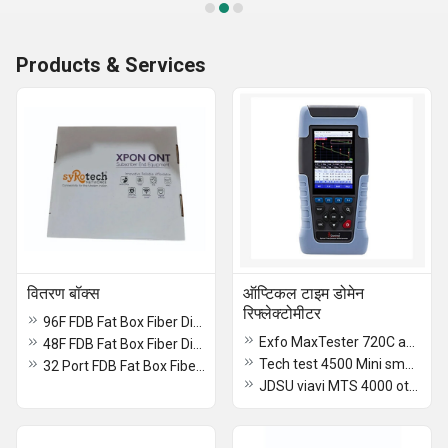
Products & Services
वितरण बॉक्स
ऑप्टिकल टाइम डोमेन
रिफ्लेक्टोमीटर
96F FDB Fat Box Fiber Distribution Box
Exfo MaxTester 720C access OTDR optical time domain reflectometer
48F FDB Fat Box Fiber Distribution Box
Tech test 4500 Mini smart OTDr optical time domain reflectometer
32 Port FDB Fat Box Fiber Distribution Box
JDSU viavi MTS 4000 otdr otical time domain reflectometer