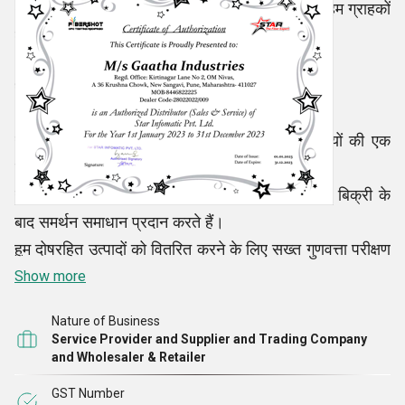
थोक मात्रा में आवश्यक उत्पाद प्रदान करती हैं, जिससे हम ग्राहकों
के खुदरा और थोक ऑर्डर को पूरा करने में सक्षम होते हैं
।
हमें चुनने के कारण
हमारे कार्यों को संभालने के लिए हमारे पास कुशल कर्मियों की एक
विशाल टीम है।
हम विश्वसनीय स्प्लिसिंग मशीन रिपेयर सर्विस और अन्य बिक्री के
बाद समर्थन समाधान प्रदान करते हैं।
हम दोषरहित उत्पादों को वितरित करने के लिए सख्त गुणवत्ता परीक्षण
करते हैं।
Show more
हम ग्राहकों की प्रतिक्रिया एकत्र करने और फिर सकारात्मक
Nature of Business
बदलाव लाने पर ध्यान केंद्रित करते हैं।
Service Provider and Supplier and Trading Company
and Wholesaler & Retailer
GST Number