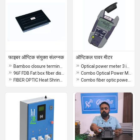
फाइबर ऑप्टिक संयुक्त संलग्नक
ऑप्टिकल पावर मीटर
Bamboo closure termination box 24F
Optical power meter 3 in 1
96F FDB Fat box fiber distribution box metal
Combo Optical Power Meter Guangyan Brand
FIBER OPTIC Heat Shrink Bamboo CLOSURE Dome Type 96F
Combo fiber optic power meter