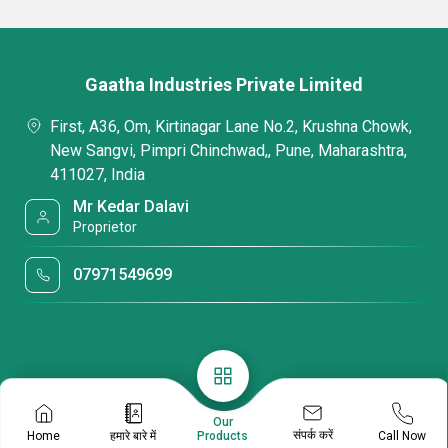
Gaatha Industries Private Limited
First, A36, Om, Kirtinagar Lane No.2, Krushna Chowk,
New Sangvi, Pimpri Chinchwad,, Pune, Maharashtra,
411027, India
Mr Kedar Dalavi
Proprietor
07971549699
Our
संपर्क करें
Home
हमारे बारे में
Call Now
Products